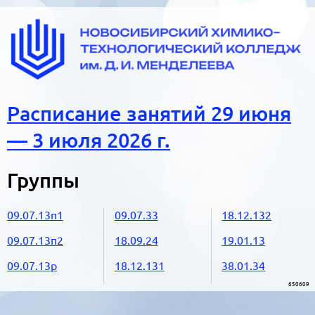
Расписание занятий 29 июня
— 3 июля 2026 г.
Группы
09.07.13п1
09.07.33
18.12.132
09.07.13п2
18.09.24
19.01.13
09.07.13р
18.12.131
38.01.34
650609