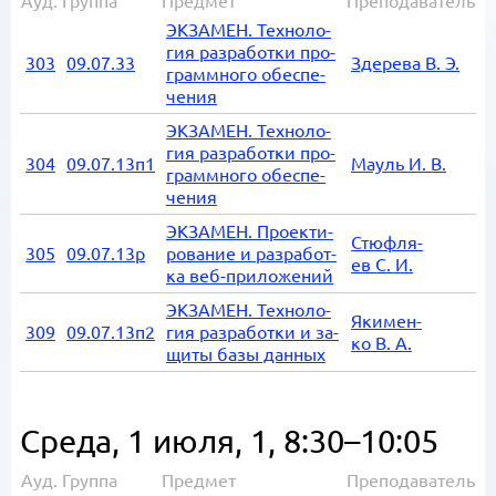
Ауд.
Группа
Предмет
Преподаватель
ЭК­ЗА­МЕН. Тех­но­ло­
гия раз­ра­бот­ки про­
303
09.07.33
Зде­ре­ва В. Э.
грамм­но­го обес­пе­
че­ния
ЭК­ЗА­МЕН. Тех­но­ло­
гия раз­ра­бот­ки про­
304
09.07.13п1
Мауль И. В.
грамм­но­го обес­пе­
че­ния
ЭК­ЗА­МЕН. Про­ек­ти­
Стю­ф­ля­
305
09.07.13р
ро­ва­ние и раз­ра­бот­
ев С. И.
ка веб-при­ло­же­ний
ЭК­ЗА­МЕН. Тех­но­ло­
Яки­мен­
309
09.07.13п2
гия раз­ра­бот­ки и за­
ко В. А.
щи­ты базы дан­ных
Среда, 1 июля,
1, 8:30–10:05
Ауд.
Группа
Предмет
Преподаватель