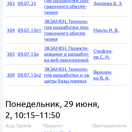
гия раз­ра­бот­ки про­
303
09.07.33
Зде­ре­ва В. Э.
грамм­но­го обес­пе­
че­ния
ЭК­ЗА­МЕН. Тех­но­ло­
гия раз­ра­бот­ки про­
304
09.07.13п1
Мауль И. В.
грамм­но­го обес­пе­
че­ния
ЭК­ЗА­МЕН. Про­ек­ти­
Стю­ф­ля­
305
09.07.13р
ро­ва­ние и раз­ра­бот­
ев С. И.
ка веб-при­ло­же­ний
ЭК­ЗА­МЕН. Тех­но­ло­
Яки­мен­
309
09.07.13п2
гия раз­ра­бот­ки и за­
ко В. А.
щи­ты базы дан­ных
Понедельник, 29 июня,
2, 10:15–11:50
Ауд.
Группа
Предмет
Преподаватель