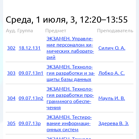
Среда, 1 июля,
3, 12:20–13:55
Ауд.
Группа
Предмет
Преподаватель
ЭК­ЗА­МЕН. Управ­ле­
ние пер­со­на­лом хи­
302
18.12.131
Си­лич О. А.
ми­че­ских ла­бо­ра­то­
рий
ЭК­ЗА­МЕН. Тех­но­ло­
303
09.07.13п1
гия раз­ра­бот­ки и за­
Лоб­ко А. С.
щи­ты базы дан­ных
ЭК­ЗА­МЕН. Тех­но­ло­
гия раз­ра­бот­ки про­
304
09.07.13п2
Мауль И. В.
грамм­но­го обес­пе­
че­ния
ЭК­ЗА­МЕН. Те­сти­ро­
305
09.07.13р
ва­ние ин­фор­ма­ци­
Зде­ре­ва В. Э.
он­ных си­стем
ЭК­ЗА­МЕН. Тех­но­ло­