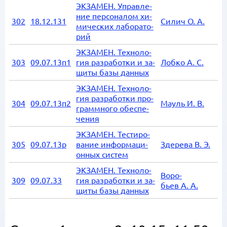
ЭК­ЗА­МЕН. Управ­ле­
ние пер­со­на­лом хи­
302
18.12.131
Си­лич О. А.
ми­че­ских ла­бо­ра­то­
рий
ЭК­ЗА­МЕН. Тех­но­ло­
303
09.07.13п1
гия раз­ра­бот­ки и за­
Лоб­ко А. С.
щи­ты базы дан­ных
ЭК­ЗА­МЕН. Тех­но­ло­
гия раз­ра­бот­ки про­
304
09.07.13п2
Мауль И. В.
грамм­но­го обес­пе­
че­ния
ЭК­ЗА­МЕН. Те­сти­ро­
305
09.07.13р
ва­ние ин­фор­ма­ци­
Зде­ре­ва В. Э.
он­ных си­стем
ЭК­ЗА­МЕН. Тех­но­ло­
Во­ро­
309
09.07.33
гия раз­ра­бот­ки и за­
бьев А. А.
щи­ты базы дан­ных