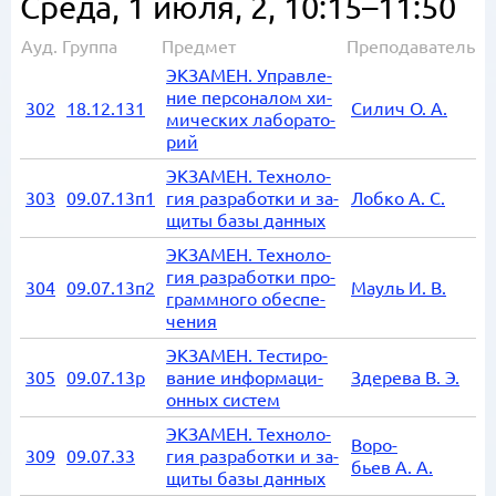
Среда, 1 июля,
2, 10:15–11:50
Ауд.
Группа
Предмет
Преподаватель
ЭК­ЗА­МЕН. Управ­ле­
ние пер­со­на­лом хи­
302
18.12.131
Си­лич О. А.
ми­че­ских ла­бо­ра­то­
рий
ЭК­ЗА­МЕН. Тех­но­ло­
303
09.07.13п1
гия раз­ра­бот­ки и за­
Лоб­ко А. С.
щи­ты базы дан­ных
ЭК­ЗА­МЕН. Тех­но­ло­
гия раз­ра­бот­ки про­
304
09.07.13п2
Мауль И. В.
грамм­но­го обес­пе­
че­ния
ЭК­ЗА­МЕН. Те­сти­ро­
305
09.07.13р
ва­ние ин­фор­ма­ци­
Зде­ре­ва В. Э.
он­ных си­стем
ЭК­ЗА­МЕН. Тех­но­ло­
Во­ро­
309
09.07.33
гия раз­ра­бот­ки и за­
бьев А. А.
щи­ты базы дан­ных