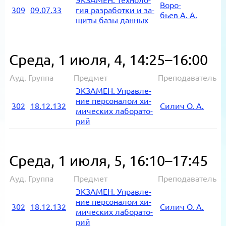
Во­ро­
309
09.07.33
гия раз­ра­бот­ки и за­
бьев А. А.
щи­ты базы дан­ных
Среда, 1 июля,
4, 14:25–16:00
Ауд.
Группа
Предмет
Преподаватель
ЭК­ЗА­МЕН. Управ­ле­
ние пер­со­на­лом хи­
302
18.12.132
Си­лич О. А.
ми­че­ских ла­бо­ра­то­
рий
Среда, 1 июля,
5, 16:10–17:45
Ауд.
Группа
Предмет
Преподаватель
ЭК­ЗА­МЕН. Управ­ле­
ние пер­со­на­лом хи­
302
18.12.132
Си­лич О. А.
ми­че­ских ла­бо­ра­то­
рий