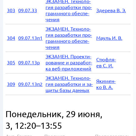
ЭК­ЗА­МЕН. Тех­но­ло­
гия раз­ра­бот­ки про­
303
09.07.33
Зде­ре­ва В. Э.
грамм­но­го обес­пе­
че­ния
ЭК­ЗА­МЕН. Тех­но­ло­
гия раз­ра­бот­ки про­
304
09.07.13п1
Мауль И. В.
грамм­но­го обес­пе­
че­ния
ЭК­ЗА­МЕН. Про­ек­ти­
Стю­ф­ля­
305
09.07.13р
ро­ва­ние и раз­ра­бот­
ев С. И.
ка веб-при­ло­же­ний
ЭК­ЗА­МЕН. Тех­но­ло­
Яки­мен­
309
09.07.13п2
гия раз­ра­бот­ки и за­
ко В. А.
щи­ты базы дан­ных
Понедельник, 29 июня,
3, 12:20–13:55